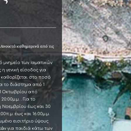
 Ανοικτά καθημερινά από τις
κό μνημείο των Ιαματικών
 η γενική είσοδος για
 καθορίζεται στο ποσό
ια το διάστημα από 1
31 Οκτωβρίου από
20:00μ.μ. . Για το
 Νοεμβρίου έως και 30
00π.μ. έως και 16:00μ.μ.
ιωμένο εισιτήριο ύψους
άν
για παιδιά κάτω των