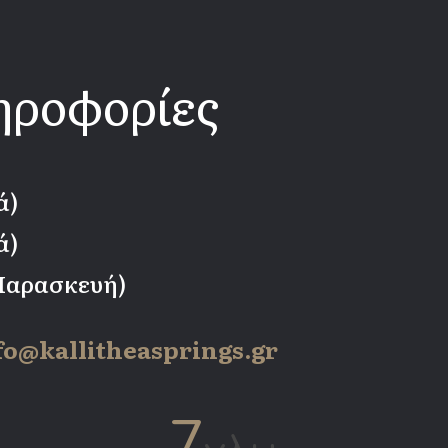
ηροφορίες
ά)
ά)
 Παρασκευή)
fo@kallitheasprings.gr
7