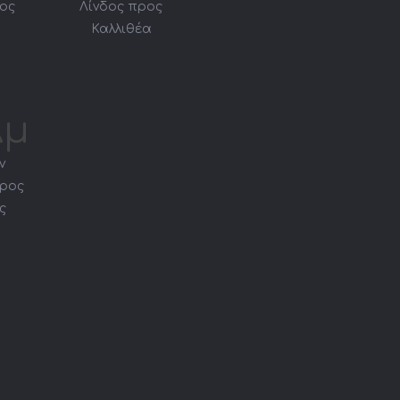
ος
Λίνδος προς
Καλλιθέα
λμ
ν
προς
ς