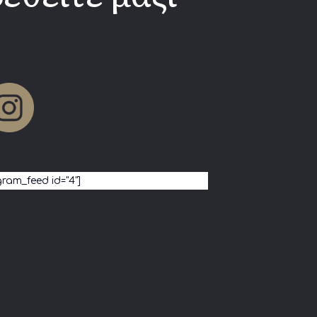
gram_feed id="4"]