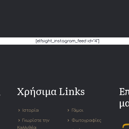
[elfsight_instagram_feed id="4"]
Χρήσιμα Links
Ε
ν
μα
Ιστορία
Γάμοι
Γνωρίστε την
Φωτογραφίες
Καλλιθέα