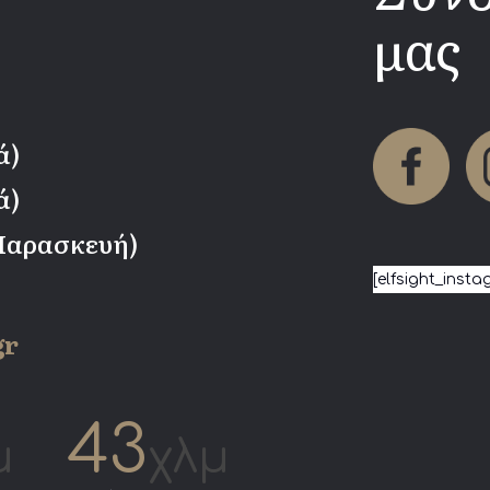
μας
ά)
ά)
 Παρασκευή)
[elfsight_insta
gr
43
μ
χλμ