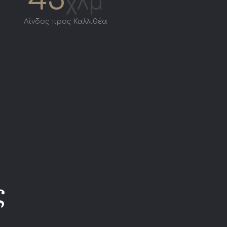
χλμ
Λίνδος προς Καλλιθέα
ς