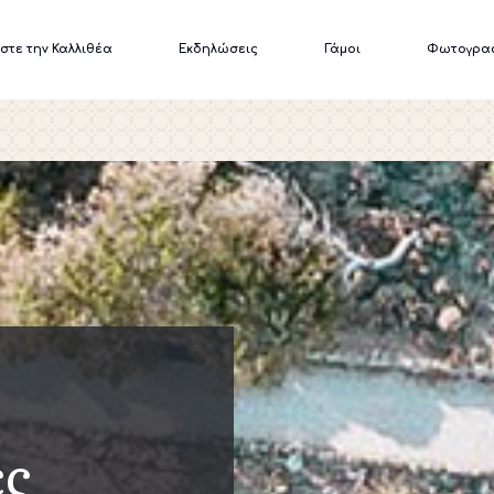
στε την Καλλιθέα
Εκδηλώσεις
Γάμοι
Φωτογρα
ες