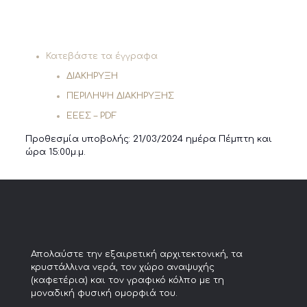
Κατεβάστε τα έγγραφα
ΔΙΑΚΗΡΥΞΗ
ΠΕΡΙΛΗΨΗ ΔΙΑΚΗΡΥΞΗΣ
EEEΣ – PDF
Προθεσμία υποβολής: 21/03/2024 ημέρα Πέμπτη και
ώρα 15:00μ.μ.
Απολαύστε την εξαιρετική αρχιτεκτονική, τα
κρυστάλλινα νερά, τον χώρο αναψυχής
(καφετέρια) και τον γραφικό κόλπο με τη
μοναδική φυσική ομορφιά του.